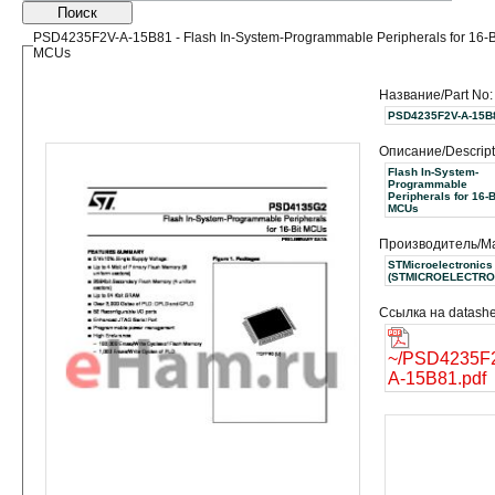
Поиск
PSD4235F2V-A-15B81 - Flash In-System-Programmable Peripherals for 16-B
MCUs
Название/Part No:
PSD4235F2V-A-15B
Описание/Descript
Flash In-System-
Programmable
Peripherals for 16-B
MCUs
Производитель/Ma
STMicroelectronics
(STMICROELECTRO
Ссылка на datashe
~/PSD4235F
A-15B81.pdf