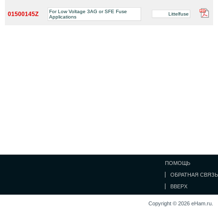
For Low Voltage 3AG or SFE Fuse
01500145Z
Littelfuse
Applications
ПОМОЩЬ
ОБРАТНАЯ СВЯЗЬ
ВВЕРХ
Copyright © 2026 eHam.ru.