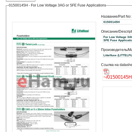
01500145H - For Low Voltage 3AG or SFE Fuse Applications
Название/Part No:
01500145H
Описание/Descript
For Low Voltage 3A
SFE Fuse Applicati
Производитель/Ma
Littelfuse (LITT
Ссылка на datashe
~/01500145H