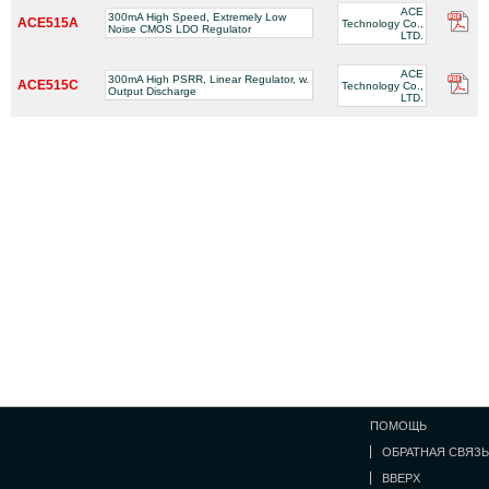
ACE
300mA High Speed, Extremely Low
ACE515A
Technology Co.,
Noise CMOS LDO Regulator
LTD.
ACE
300mA High PSRR, Linear Regulator, w.
ACE515C
Technology Co.,
Output Discharge
LTD.
ПОМОЩЬ
ОБРАТНАЯ СВЯЗЬ
ВВЕРХ