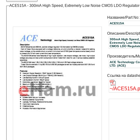
ACE515A - 300mA High Speed, Extremely Low Noise CMOS LDO Regulator
Название/Part No:
ACE515A
Описание/Descript
300mA High Speed,
Extremely Low Noi
CMOS LDO Regulat
Производитель/Ma
ACE Technology Co.
LTD. (ACE)
Ссылка на datashe
~/ACE515A.p