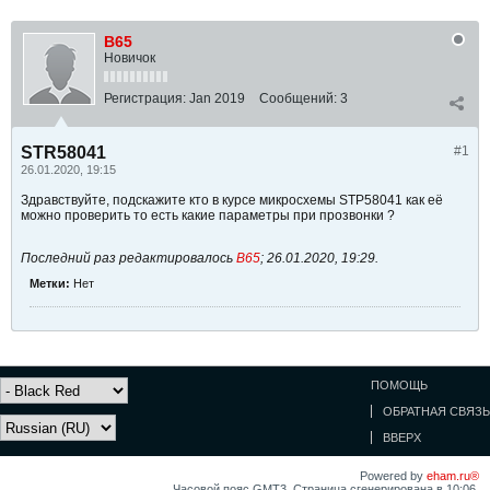
В65
Новичок
Регистрация:
Jan 2019
Сообщений:
3
STR58041
#1
26.01.2020, 19:15
Здравствуйте, подскажите кто в курсе микросхемы STP58041 как её
можно проверить то есть какие параметры при прозвонки ?
Последний раз редактировалось
В65
;
26.01.2020, 19:29
.
Метки:
Нет
ПОМОЩЬ
ОБРАТНАЯ СВЯЗЬ
ВВЕРХ
Powered by
eham.ru®
Часовой пояс GMT3. Страница сгенерирована в 10:06.