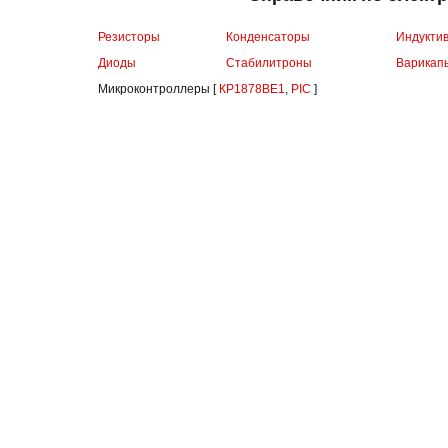
Резисторы
Конденсаторы
Индукти
Диоды
Стабилитроны
Варикап
Микроконтроллеры [
КР1878ВЕ1
,
PIC
]