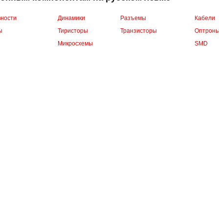
вности
Динамики
Разъемы
Кабели
ы
Тиристоры
Транзисторы
Оптрон
Микросхемы
SMD