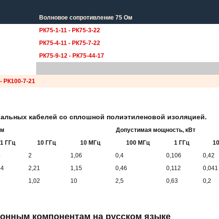
Волновое сопротивление 75 Ом
РК75-1-11 - РК75-3-22
РК75-4-11 - РК75-7-22
РК75-9-12 - РК75-44-17
- РК100-7-21
иальных кабелей со сплошной полиэтиленовой изоляцией.
/м
Допустимая мощность, кВт
1 ГГц
10 ГГц
10 МГц
100 МГц
1 ГГц
10
4
2
1,06
0,4
0,106
0,42
44
2,21
1,15
0,46
0,112
0,041
3
1,02
10
2,5
0,63
0,2
ронным компонентам на русском языке