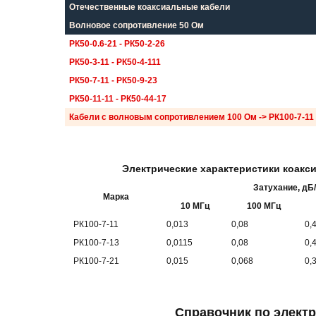
Отечественные коаксиальные кабели
Волновое сопротивление 50 Ом
РК50-0.6-21 - РК50-2-26
РК50-3-11 - РК50-4-111
РК50-7-11 - РК50-9-23
РК50-11-11 - РК50-44-17
Кабели с волновым сопротивлением 100 Ом -> РК100-7-11 
Электрические характеристики коакс
Затухание, дБ
Марка
10 МГц
100 МГц
РК100-7-11
0,013
0,08
0,
РК100-7-13
0,0115
0,08
0,
РК100-7-21
0,015
0,068
0,
Справочник по элект