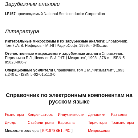
Зарубежные аналоги
LF157
производимый National Semiconductor Corporation
Литература
Интегральные микросхемы и их зарубежные аналоги
: Справочник.
Том 7./А. В. Нефедов. - М.:ИП РадиоСофт, 1999г. - 640с.:ил.
Отечественные микросхемы и зарубежные аналоги
Справочник.
Перельман Б.Л.,Шевелев В.И. "НТЦ Микротех", 1998г.,376 с. - ISBN-5-
85823-006-7
Операционные усилители
Справочник. том 1 М.,"Физматлит", 1993
г.,240 с. - ISBN 5-02-015113-0
Справочник по электронным компонентам на
русском языке
Резисторы
Конденсаторы
Индуктивности
Динамики
Разъемы
Диоды
Стабилитроны
Варикапы
Тиристоры
Транзисторы
Микроконтроллеры [
КР1878ВЕ1
,
PIC
]
Микросхемы