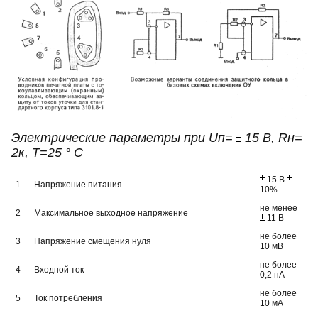
Электрические параметры при U
п
=
15 В, R
н
=
2к, Т=25 ° C
15 В
1
Напряжение питания
10%
не менее
2
Максимальное выходное напряжение
11 В
не более
3
Напряжение смещения нуля
10 мВ
не более
4
Входной ток
0,2 нА
не более
5
Ток потребления
10 мА