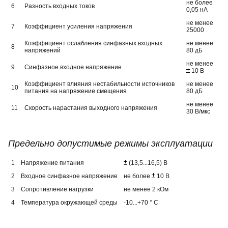
не более
6
Разность входных токов
0,05 нА
не менее
7
Коэффициент усиления напряжения
25000
Коэффициент ослабления синфазных входных
не менее
8
напряжений
80 дБ
не менее
9
Синфазное входное напряжение
10 В
Коэффициент влияния нестабильности источников
не менее
10
питания на напряжение смещения
80 дБ
не менее
11
Скорость нарастания выходного напряжения
30 В/мкс
Предельно допустимые режимы эксплуатации
1
Напряжение питания
(13,5...16,5) В
2
Входное синфазное напряжение
не более
10 В
3
Сопротивление нагрузки
не менее 2 кОм
4
Температура окружающей среды
-10...+70 ° C