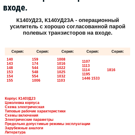
входе.
К140УД23, К140УД23А - операционный
усилитель с хорошо согласованной парой
полевых транзисторов на входе.
Серия:
Серия:
Серия:
Серия:
Серия:
140
159
1008
1107
143
174
1016
1113
148
544
1022
1114
1816
153
548
1025
1195
154
554
1032
1446
1533
155
1006
1103
Корпус К140УД23
Цоколевка корпуса
Схема электрическая
Типовые рабочие характеристики
Схемы включения
Электрические параметры
Предельно допустимые режимы эксплуатации
Зарубежные аналоги
Литература