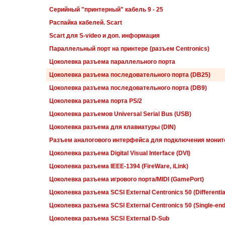
Серийный "принтерный" кабель 9 - 25
Распайка кабелей. Scart
Scart для S-video и доп. информация
Параллельный порт на принтере (разъем Centronics)
Цоколевка разъема параллельного порта
Цоколевка разъема последовательного порта (DB25)
Цоколевка разъема последовательного порта (DB9)
Цоколевка разъема порта PS/2
Цоколевка разъемов Universal Serial Bus (USB)
Цоколевка разъема для клавиатуры (DIN)
Разъем аналогового интерфейса для подключения монит
Цоколевка разъема Digital Visual Interface (DVI)
Цоколевка разъема IEEE-1394 (FireWare, iLink)
Цоколевка разъема игрового порта/MIDI (GamePort)
Цоколевка разъема SCSI External Centronics 50 (Differentia
Цоколевка разъема SCSI External Centronics 50 (Single-en
Цоколевка разъема SCSI External D-Sub