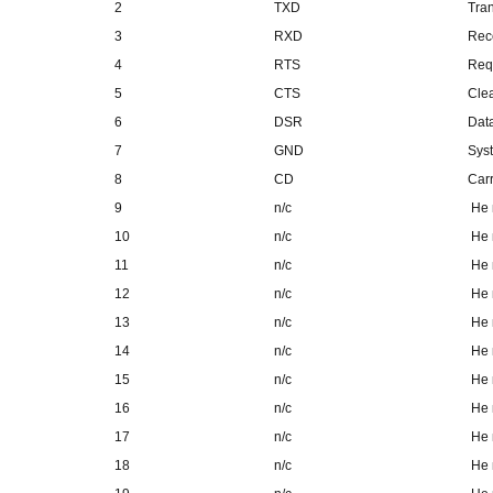
2
TXD
Tra
3
RXD
Rec
4
RTS
Req
5
CTS
Cle
6
DSR
Dat
7
GND
Sys
8
CD
Car
9
n/c
Не 
10
n/c
Не 
11
n/c
Не 
12
n/c
Не 
13
n/c
Не 
14
n/c
Не 
15
n/c
Не 
16
n/c
Не 
17
n/c
Не 
18
n/c
Не 