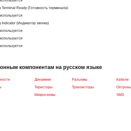
используется
a Terminal Ready (Готовность терминала)
используется
g Indicator (Индикатор звонка)
используется
используется
используется
ронным компонентам на русском языке
вности
Динамики
Разъемы
Кабели
ы
Тиристоры
Транзисторы
Оптрон
Микросхемы
SMD