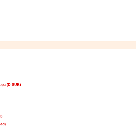
ора (D-SUB)
l)
ded)