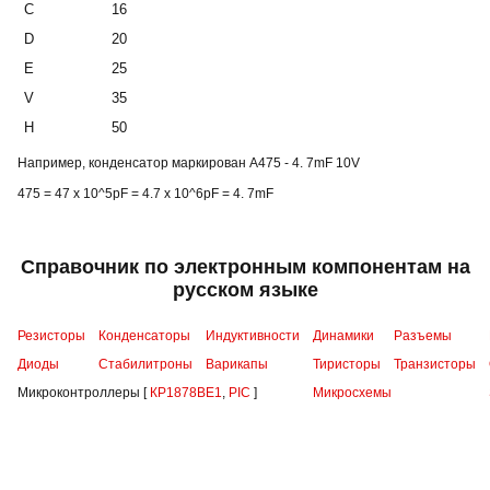
C
16
D
20
E
25
V
35
H
50
Например, конденсатор маркирован A475 - 4. 7mF 10V
475 = 47 x 10^5pF = 4.7 x 10^6pF = 4. 7mF
Справочник по электронным компонентам на
русском языке
Резисторы
Конденсаторы
Индуктивности
Динамики
Разъемы
Диоды
Стабилитроны
Варикапы
Тиристоры
Транзисторы
Микроконтроллеры [
КР1878ВЕ1
,
PIC
]
Микросхемы