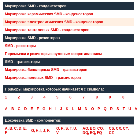
Маркировка SMD - конденсаторов
Маркировка керамических SMD - конденсаторов
Маркировка электролитических SMD - конденсаторов
Маркировка танталовых SMD - конденсаторов
Маркировка SMD - резисторов
SMD - резисторы
Перемычки и резисторы с нулевым сопротивлением
SMD - транзисторы
Маркировка биполярных SMD - транзисторов
Маркировка полевых SMD - транзисторов
Приборы, маркировка которых начинается с символа:
1
2
3
4
5
6
7
8
9
0
A
B
C
D
E
F
G
H
I
J
K
L
M
N
O
P
Q
R
S
T
U
Цоколевка SMD - компонентов:
A, B, C, D, E,
Q, R, S, T, U,
AQ, BQ, CQ,
CS, CX, CY,
G, H, I, J, K
F
V
DQ, EQ, FQ
CZ