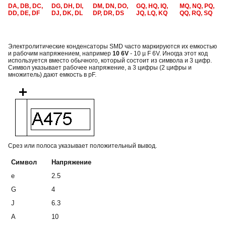
DA, DB, DC,
DG, DH, DI,
DM, DN, DO,
GQ, HQ, IQ,
MQ, NQ, PQ,
DD, DE, DF
DJ, DK, DL
DP, DR, DS
JQ, LQ, KQ
QQ, RQ, SQ
Электролитические конденсаторы SMD часто маркируются их емкостью
и рабочим напряжением, например
10 6V
- 10 µ F 6V. Иногда этот код
используется вместо обычного, который состоит из символа и 3 цифр.
Символ указывает рабочее напряжение, а 3 цифры (2 цифры и
множитель) дают емкость в pF.
Срез или полоса указывает положительный вывод.
Символ
Напряжение
e
2.5
G
4
J
6.3
A
10