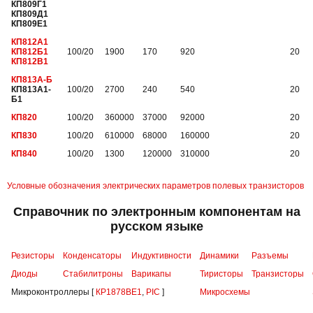
КП809Г1
КП809Д1
КП809Е1
КП812А1
КП812Б1
100/20
1900
170
920
20
КП812В1
КП813А-Б
КП813А1-
100/20
2700
240
540
20
Б1
КП820
100/20
360000
37000
92000
20
КП830
100/20
610000
68000
160000
20
КП840
100/20
1300
120000
310000
20
Условные обозначения электрических параметров полевых транзисторов
Справочник по электронным компонентам на
русском языке
Резисторы
Конденсаторы
Индуктивности
Динамики
Разъемы
Диоды
Стабилитроны
Варикапы
Тиристоры
Транзисторы
Микроконтроллеры [
КР1878ВЕ1
,
PIC
]
Микросхемы