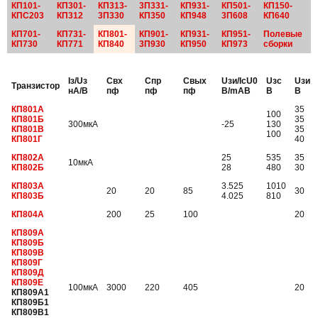
КП101-
КП301-
КП313-
3П331-
КП931-
КП501-
КП150-
КПС203
КП312
3П330
КП350
КП948
3П608
КП640
КП701-
КП731-
КП801-
КП901-
КП931-
КП951-
Полевые
КП730
КП771
КП840
3П930
КП950
КП973
сборки
Iз/Uз
Cвх
Cпр
Cвых
Uзи/IсU0
Uзс
Uзи
Транзистор
нА/В
пф
пф
пф
В/mАВ
В
В
КП801А
35
100
КП801Б
35
300мкА
-25
130
КП801В
35
100
КП801Г
40
КП802А
25
535
35
10мкА
КП802Б
28
480
30
КП803А
3.525
1010
20
20
85
30
КП803Б
4.025
810
КП804А
200
25
100
20
КП809А
КП809Б
КП809В
КП809Г
КП809Д
КП809Е
100мкА
3000
220
405
20
КП809А1
КП809Б1
КП809В1