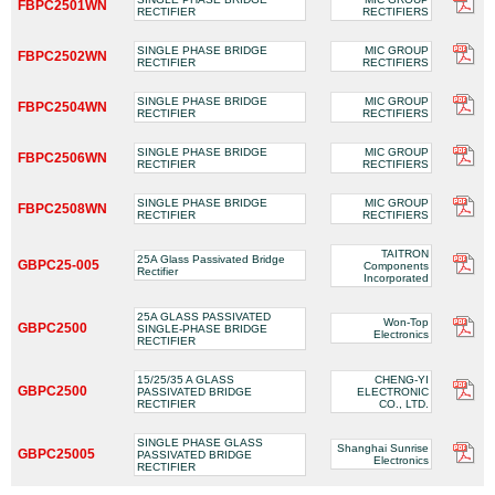
FBPC2501WN
RECTIFIER
RECTIFIERS
SINGLE PHASE BRIDGE
MIC GROUP
FBPC2502WN
RECTIFIER
RECTIFIERS
SINGLE PHASE BRIDGE
MIC GROUP
FBPC2504WN
RECTIFIER
RECTIFIERS
SINGLE PHASE BRIDGE
MIC GROUP
FBPC2506WN
RECTIFIER
RECTIFIERS
SINGLE PHASE BRIDGE
MIC GROUP
FBPC2508WN
RECTIFIER
RECTIFIERS
TAITRON
25A Glass Passivated Bridge
GBPC25-005
Components
Rectifier
Incorporated
25A GLASS PASSIVATED
Won-Top
GBPC2500
SINGLE-PHASE BRIDGE
Electronics
RECTIFIER
15/25/35 A GLASS
CHENG-YI
GBPC2500
PASSIVATED BRIDGE
ELECTRONIC
RECTIFIER
CO., LTD.
SINGLE PHASE GLASS
Shanghai Sunrise
GBPC25005
PASSIVATED BRIDGE
Electronics
RECTIFIER