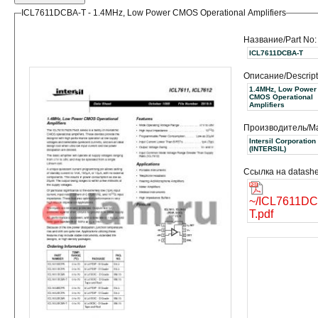
ICL7611DCBA-T - 1.4MHz, Low Power CMOS Operational Amplifiers
Название/Part No:
ICL7611DCBA-T
Описание/Descript
1.4MHz, Low Power
CMOS Operational
Amplifiers
Производитель/Ma
Intersil Corporation
(INTERSIL)
Ссылка на datashe
~/ICL7611D
T.pdf