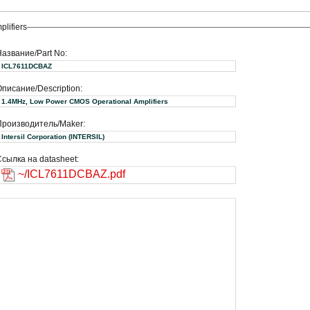
lifiers
Название/Part No:
ICL7611DCBAZ
писание/Description:
1.4MHz, Low Power CMOS Operational Amplifiers
Производитель/Maker:
Intersil Corporation (INTERSIL)
сылка на datasheet:
~/ICL7611DCBAZ.pdf